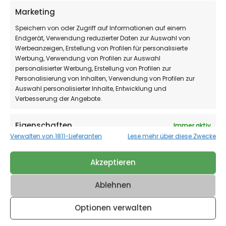
Marketing
Instagram
Facebook
Speichern von oder Zugriff auf Informationen auf einem
Endgerät, Verwendung reduzierter Daten zur Auswahl von
Werbeanzeigen, Erstellung von Profilen für personalisierte
Werbung, Verwendung von Profilen zur Auswahl
Datenschutz
personalisierter Werbung, Erstellung von Profilen zur
Personalisierung von Inhalten, Verwendung von Profilen zur
Impressum
Auswahl personalisierter Inhalte, Entwicklung und
Verbesserung der Angebote.
AGB
Eigenschaften
Immer aktiv
Verwalten von 1811-Lieferanten
Lese mehr über diese Zwecke
Abgleichung und Kombination von Daten aus
Wiener Straße 473
unterschiedlichen Quellen, Verknüpfung
Akzeptieren
4030 Linz
verschiedener Endgeräte, Identifikation von
Endgeräten anhand automatisch übermittelter
info@linzerzuckerl.at
Informationen.
Ablehnen
+43 664 88874271
Optionen verwalten
Verwendung genauer Standortdaten, Geräte
anhand von aktiv angeforderten Informationen
Herstellung, Abholung, kein Verkauf