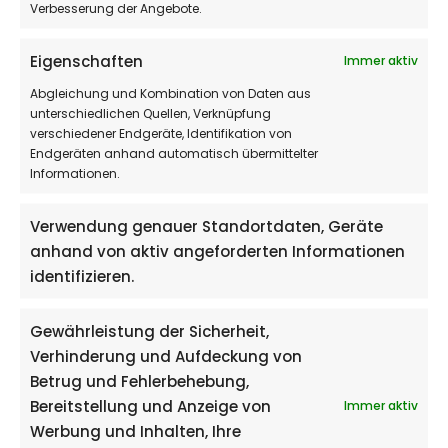
Verbesserung der Angebote.
Zutaten:
Zucker, Wasser, Glukosesirup,
Säuerungsmittel (Zitronensäure), natürliche
Eigenschaften
Immer aktiv
Aromen, färbende Extrakte
Abgleichung und Kombination von Daten aus
(Holunderbeerenkonzentrat,
unterschiedlichen Quellen, Verknüpfung
Färberdistelextrakt). Farbstoffe (Brillantblau
verschiedener Endgeräte, Identifikation von
Endgeräten anhand automatisch übermittelter
FCF, Pflanzenkohle, Rapsöl, Zuckerester von
Informationen.
Speisefettsäuren).
Verwendung genauer Standortdaten, Geräte
Allergenhinweis:
anhand von aktiv angeforderten Informationen
Dieses Produkt enthält
keine
identifizieren.
kennzeichnungspflichtigen
Allergene
gemäß EU-Verordnung Nr. 1169/2011.
Gewährleistung der Sicherheit,
Hergestellt in einer kleinen Manufaktur, in der
Verhinderung und Aufdeckung von
auch Milchprodukte und Nüsse verarbeitet
Betrug und Fehlerbehebung,
Bereitstellung und Anzeige von
werden können.
Immer aktiv
Werbung und Inhalten, Ihre