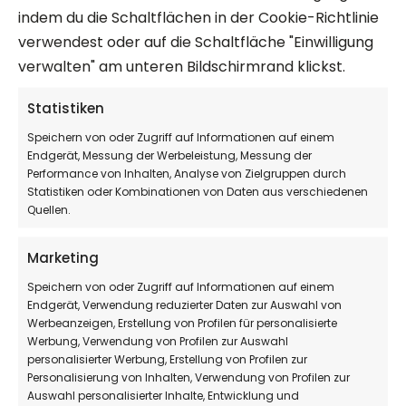
indem du die Schaltflächen in der Cookie-Richtlinie
verwendest oder auf die Schaltfläche "Einwilligung
Unsere exklusive Miau-Mix Zuckerl-
verwalten" am unteren Bildschirmrand klickst.
Mischung begeistert mit drei liebevoll
gestalteten Motiven und köstlichen
Statistiken
Geschmacksrichtungen:
Speichern von oder Zugriff auf Informationen auf einem
Katzenpfote – fruchtiger Himbeer-
Endgerät, Messung der Werbeleistung, Messung der
Performance von Inhalten, Analyse von Zielgruppen durch
Geschmack
Statistiken oder Kombinationen von Daten aus verschiedenen
Quellen.
Katzengesicht – erfrischender
Wassermelone-Geschmack
Marketing
Katzensilhouette – cremiger Karamell-
Speichern von oder Zugriff auf Informationen auf einem
Geschmack
Endgerät, Verwendung reduzierter Daten zur Auswahl von
Werbeanzeigen, Erstellung von Profilen für personalisierte
Werbung, Verwendung von Profilen zur Auswahl
personalisierter Werbung, Erstellung von Profilen zur
Personalisierung von Inhalten, Verwendung von Profilen zur
Auswahl personalisierter Inhalte, Entwicklung und