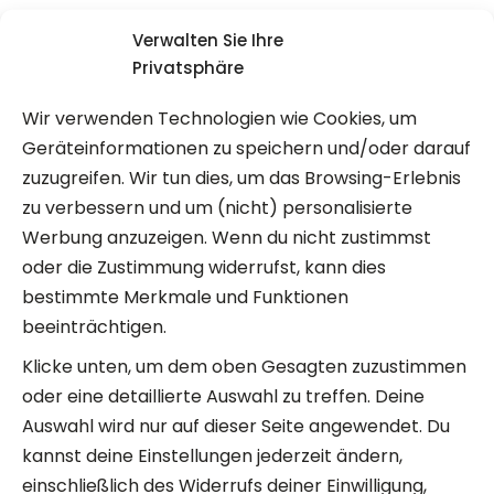
5,90
€
6,30
€
–
Verwalten Sie Ihre
Privatsphäre
*
(inkl. MwSt.)
Wir verwenden Technologien wie Cookies, um
Geräteinformationen zu speichern und/oder darauf
Verpackung
zuzugreifen. Wir tun dies, um das Browsing-Erlebnis
zu verbessern und um (nicht) personalisierte
Wähle eine
Werbung anzuzeigen. Wenn du nicht zustimmst
Option
oder die Zustimmung widerrufst, kann dies
bestimmte Merkmale und Funktionen
Glas 100gr
beeinträchtigen.
Sackerl 120gr
Klicke unten, um dem oben Gesagten zuzustimmen
oder eine detaillierte Auswahl zu treffen. Deine
Auswahl wird nur auf dieser Seite angewendet. Du
kannst deine Einstellungen jederzeit ändern,
einschließlich des Widerrufs deiner Einwilligung,