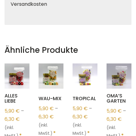
Versandkosten
Ähnliche Produkte
ALLES
OMA’S
WAU-MIX
TROPICAL
LIEBE
GARTEN
5,90
€
–
5,90
€
–
5,90
€
–
5,90
€
–
6,30
€
6,30
€
6,30
€
6,30
€
(inkl.
(inkl.
(inkl.
(inkl.
*
*
MwSt.)
MwSt.)
*
*
MwSt.)
MwSt.)