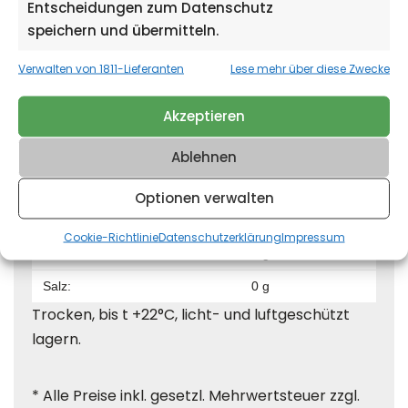
Entscheidungen zum Datenschutz
speichern und übermitteln.
Nährwerte (berechnet, bezogen auf 100 g)
Verwalten von 1811-Lieferanten
Lese mehr über diese Zwecke
Energie:
1610 kJ / 385 kcal
Akzeptieren
Fett:
0 g
Ablehnen
davon gesättigten Fettsäuren:
0 g
Kohlenhydrate:
96 g
Optionen verwalten
davon Zucker:
85 g
Cookie-Richtlinie
Datenschutzerklärung
Impressum
Eiweiß:
0 g
Salz:
0 g
Trocken, bis t +22°C, licht- und luftgeschützt
lagern.
* Alle Preise inkl. gesetzl. Mehrwertsteuer zzgl.